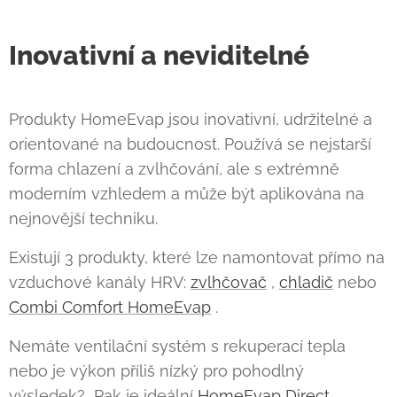
Inovativní a neviditelné
Produkty HomeEvap jsou inovativní, udržitelné a
orientované na budoucnost. Používá se nejstarší
forma chlazení a zvlhčování, ale s extrémně
moderním vzhledem a může být aplikována na
nejnovější techniku.
Existují 3 produkty, které lze namontovat přímo na
vzduchové kanály HRV:
zvlhčovač
,
chladič
nebo
Combi Comfort HomeEvap
.
Nemáte ventilační systém s rekuperací tepla
nebo je výkon příliš nízký pro pohodlný
výsledek? Pak je ideální
HomeEvap Direct
.