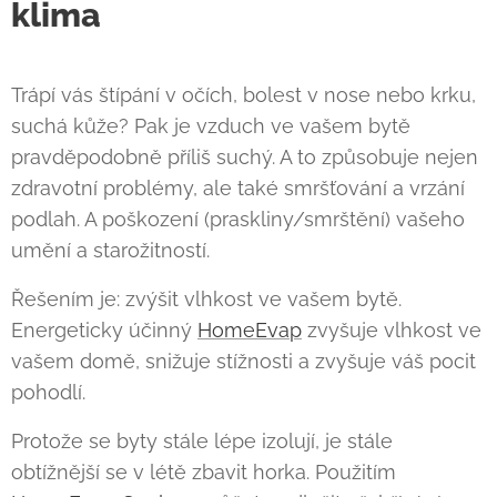
klima
Trápí vás štípání v očích, bolest v nose nebo krku,
suchá kůže? Pak je vzduch ve vašem bytě
pravděpodobně příliš suchý. A to způsobuje nejen
zdravotní problémy, ale také smršťování a vrzání
podlah. A poškození (praskliny/smrštění) vašeho
umění a starožitností.
Řešením je: zvýšit vlhkost ve vašem bytě.
Energeticky účinný
HomeEvap
zvyšuje vlhkost ve
vašem domě, snižuje stížnosti a zvyšuje váš pocit
pohodlí.
Protože se byty stále lépe izolují, je stále
obtížnější se v létě zbavit horka. Použitím