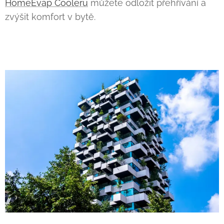
HomeEvap Cooleru
můžete odložit přehřívání a
zvýšit komfort v bytě.