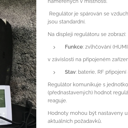
naměřených v místnosti.
Regulátor je spárován se vzduc
jsou standardní.
Na displeji regulátoru se zobrazí:
Funkce
: zvlhčování (HUMI
v závislosti na připojeném zařízen
Stav
: baterie, RF připojení 
Regulátor komunikuje s jednotko
(přednastavených) hodnot regulát
reaguje.
Hodnoty mohou být nastaveny uži
aktuálních požadavků.