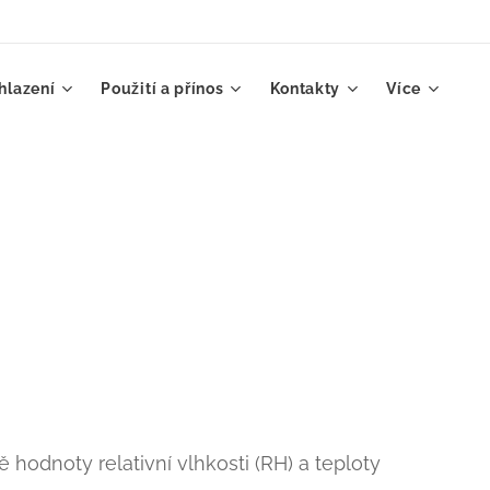
hlazení
Použití a přínos
Kontakty
Více
ě hodnoty relativní vlhkosti (RH) a teploty