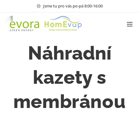
Jsme tu pro vás po-pá 8:00-16:00
Náhradní
kazety
s
membránou