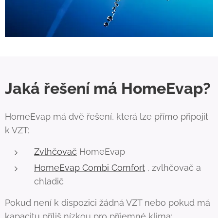
Jaká řešení má HomeEvap?
HomeEvap má dvě řešení, která lze přímo připojit
k VZT:
Zvlhčovač
HomeEvap
HomeEvap Combi Comfort
, zvlhčovač a
chladič
Pokud není k dispozici žádná VZT nebo pokud má
kapacitu příliš nízkou pro příjemné klima: