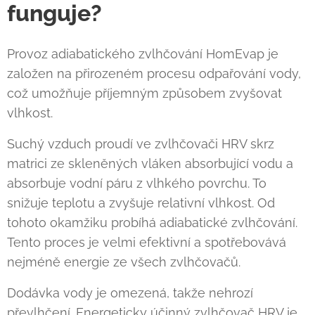
funguje?
Provoz adiabatického zvlhčování HomEvap je
založen na přirozeném procesu odpařování vody,
což umožňuje příjemným způsobem zvyšovat
vlhkost.
Suchý vzduch proudí ve zvlhčovači HRV skrz
matrici ze skleněných vláken absorbující vodu a
absorbuje vodní páru z vlhkého povrchu. To
snižuje teplotu a zvyšuje relativní vlhkost. Od
tohoto okamžiku probíhá adiabatické zvlhčování.
Tento proces je velmi efektivní a spotřebovává
nejméně energie ze všech zvlhčovačů.
Dodávka vody je omezená, takže nehrozí
převlhčení. Energeticky účinný zvlhčovač HRV je