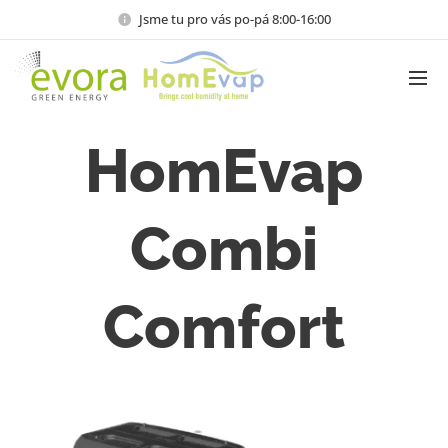
Jsme tu pro vás po-pá 8:00-16:00
HomEvap
Combi
Comfort